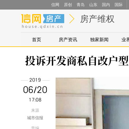
信网
原创
青岛
山东
国内
国际
房产维权
首页
房产资讯
独家新闻
业
投诉开发商私自改户型
2019
06/20
17:08
来源
城市信报
责编