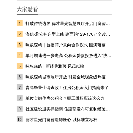
大家爱看
打破传统边界 德才星光智慧展厅开启门窗智慧人居新时代
1
海信·君安神户型上线 建面约129-176㎡全改善一步到位
2
咏叙森屿｜首批商户意向合作仪式 圆满落幕
3
单月增速进一步走高 公积金贷款投放进入“快车道”
4
咏叙森屿 | 新经典雅著 风茂献映
5
咏叙森屿城市展厅开放 引发全城现象级热度
6
青岛毕业生请查收！住房公积金入门指南来了
7
单位欠缴住房公积金？职工维权应该这么办
8
社区建设迎实操指南 住建部发布可复制经验做法清单
9
德才星光门窗智造铸匠心 以标准立标杆
10