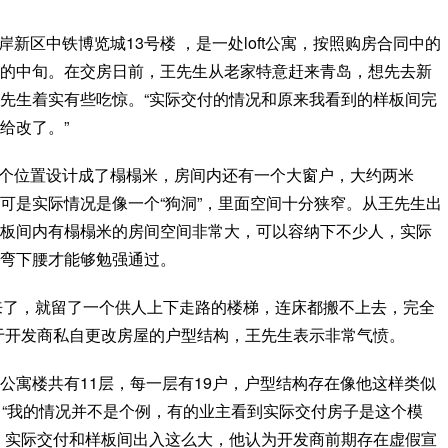
新区中铁博览城13号楼 ，是一处loft公寓，按照购房合同中的
的中旬。在交房日前，王先生从老家特意赶来青岛，想先去新
先生着实有些吃惊。“实际交付的情况和原来我看到的样板间完
给改了。”
个位置设计成了榻榻米，房间内还有一个大窗户，大约两米
可是实际情况是像一个“狗洞”，里面空间十分狭窄。从王先生出
板间内有榻榻米的房间空间非常大，可以容纳下不少人，实际
弯下腰才能够勉强通过。
来了，就留了一个供人上下走路的楼梯，连床都搬不上去，完全
于开发商私自更改房屋的户型结构，王先生表示非常气愤。
公寓楼共有11层，每一层有19户，户型结构存在像他这样类似
。“我的情况并不是个例，有的业主看到实际交付房子是这个模
，实际交付和样板间出入这么大，他认为开发商前期存在虚假宣