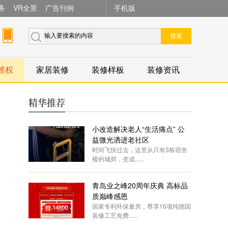
务
VR全景
广告刊例
手机版
搜索
维权
家居装修
装修样板
装修资讯
精华推荐
小改造解决老人“生活痛点” 公
益微光洒进老社区
时间飞快过去，这里从只有3栋宿舍
楼的城郊，变成......
青岛业之峰20周年庆典 高标品
质巅峰感恩
国家专利环保量房，尊享16项纯德国
装修工艺免费......