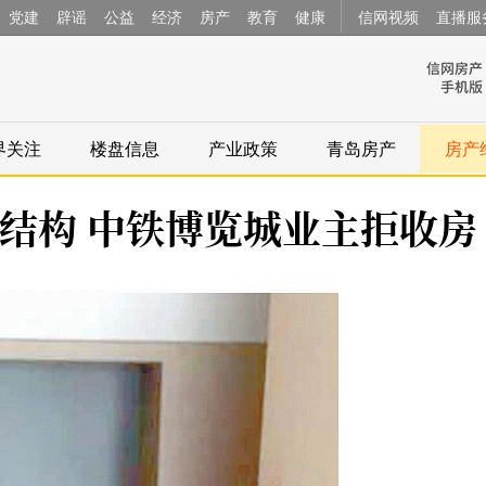
党建
辟谣
公益
经济
房产
教育
健康
信网视频
直播服
界关注
楼盘信息
产业政策
青岛房产
房产
结构 中铁博览城业主拒收房