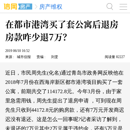
房产维权
在都市港湾买了套公寓后退房
房款咋少退7万？
2019
06/10
16:52
来源
城市信报
责编
刘雯
阅读量
82227
近日，市民周先生(化名)通过青岛市政务网反映他在
2018年7月份在西海岸新区都市港湾项目购买了一套
公寓，前期共交了114172.8元。今年3月份，由于家
里急需用钱，周先生提出了退房申请 ，可到现在周
先生只收到44172.8元的购房款，还有7万元开发商迟
迟没有退还。这是怎么一回事呢?记者采访了解到，
未退还的7万元其中2万元属于违约金，还有5万元是