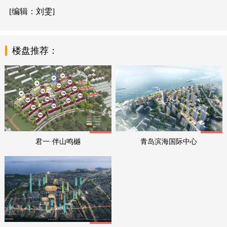
[编辑：刘雯]
楼盘推荐：
均价:元
均价:元
君一·伴山鸣樾
青岛滨海国际中心
均价:元