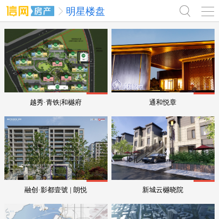
明星楼盘
均价:元
均价:元
越秀·青铁|和樾府
通和悦章
均价:元
均价:元
融创·影都壹號 | 朗悦
新城云樾晓院