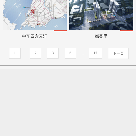
均价:元
均价:元
中车四方云汇
都荟里
1
2
3
6
..
15
下一页