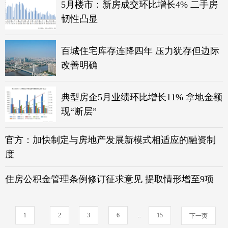
5月楼市：新房成交环比增长4% 二手房
韧性凸显
百城住宅库存连降四年 压力犹存但边际
改善明确
典型房企5月业绩环比增长11% 拿地金额
现“断层”
官方：加快制定与房地产发展新模式相适应的融资制
度
住房公积金管理条例修订征求意见 提取情形增至9项
1
2
3
6
..
15
下一页